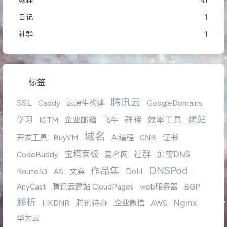
教程
41
日记
1
社群
1
标签
腾讯云
SSL
Caddy
云原生构建
GoogleDomains
建站
学习
企业邮箱
群晖
效率工具
IGTM
飞牛
域名
证书
开发工具
BuyVM
AI编程
CNB
宝塔面板
社群
加密DNS
CodeBuddy
爱名网
DNSPod
作品集
DoH
Route53
AS
文案
AnyCast
腾讯云建站 CloudPages
web服务器
BGP
解析
Nginx
腾讯待办
HKDNR
企业微信
AWS
华为云