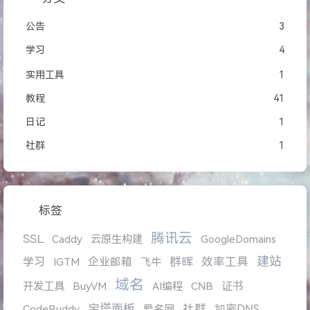
公告
3
学习
4
实用工具
1
教程
41
日记
1
社群
1
标签
腾讯云
SSL
Caddy
云原生构建
GoogleDomains
建站
学习
企业邮箱
群晖
效率工具
IGTM
飞牛
域名
证书
开发工具
BuyVM
AI编程
CNB
宝塔面板
社群
加密DNS
CodeBuddy
爱名网