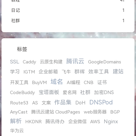
教程
41
日记
1
社群
1
标签
腾讯云
SSL
Caddy
云原生构建
GoogleDomains
建站
学习
企业邮箱
群晖
效率工具
IGTM
飞牛
域名
证书
开发工具
BuyVM
AI编程
CNB
宝塔面板
社群
加密DNS
CodeBuddy
爱名网
DNSPod
作品集
DoH
Route53
AS
文案
AnyCast
腾讯云建站 CloudPages
web服务器
BGP
解析
Nginx
腾讯待办
HKDNR
企业微信
AWS
华为云