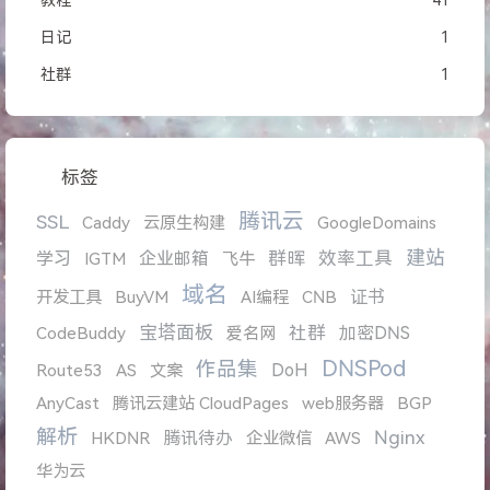
教程
41
日记
1
社群
1
标签
腾讯云
SSL
Caddy
云原生构建
GoogleDomains
建站
学习
企业邮箱
群晖
效率工具
IGTM
飞牛
域名
证书
开发工具
BuyVM
AI编程
CNB
宝塔面板
社群
加密DNS
CodeBuddy
爱名网
DNSPod
作品集
DoH
Route53
AS
文案
AnyCast
腾讯云建站 CloudPages
web服务器
BGP
解析
Nginx
腾讯待办
HKDNR
企业微信
AWS
华为云