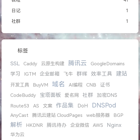
教程
41
日记
1
社群
1
标签
腾讯云
SSL
Caddy
云原生构建
GoogleDomains
建站
学习
企业邮箱
群晖
效率工具
IGTM
飞牛
域名
证书
开发工具
BuyVM
AI编程
CNB
宝塔面板
社群
加密DNS
CodeBuddy
爱名网
DNSPod
作品集
DoH
Route53
AS
文案
AnyCast
腾讯云建站 CloudPages
web服务器
BGP
解析
Nginx
腾讯待办
HKDNR
企业微信
AWS
华为云