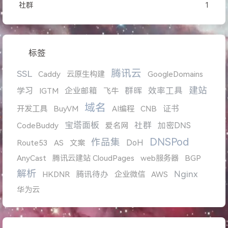
社群
1
标签
腾讯云
SSL
Caddy
云原生构建
GoogleDomains
建站
学习
企业邮箱
群晖
效率工具
IGTM
飞牛
域名
证书
开发工具
BuyVM
AI编程
CNB
宝塔面板
社群
加密DNS
CodeBuddy
爱名网
DNSPod
作品集
DoH
Route53
AS
文案
AnyCast
腾讯云建站 CloudPages
web服务器
BGP
解析
Nginx
腾讯待办
HKDNR
企业微信
AWS
华为云