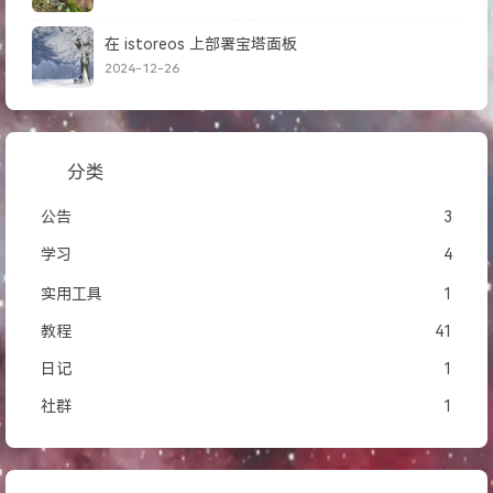
在 istoreos 上部署宝塔面板
2024-12-26
分类
公告
3
学习
4
实用工具
1
教程
41
日记
1
社群
1