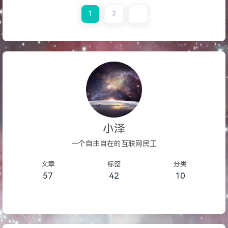
名开启DNSSEC（解析托管在
1
2
DNSPod）
小泽
一个自由自在的互联网民工
文章
标签
分类
57
42
10