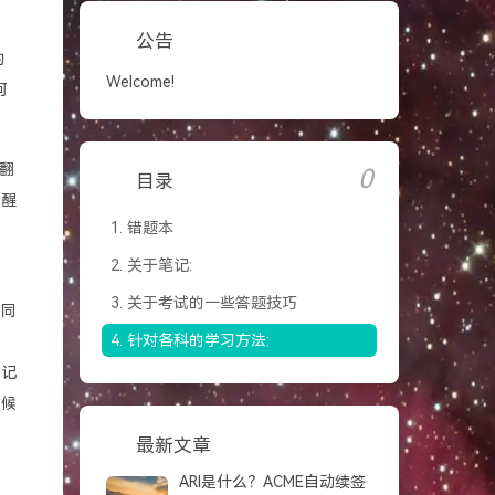
公告
的
Welcome!
何
翻
0
目录
提醒
1.
错题本
2.
关于笔记:
3.
关于考试的一些答题技巧
多同
4.
针对各科的学习方法:
因
在记
时候
。
最新文章
ARI是什么？ACME自动续签