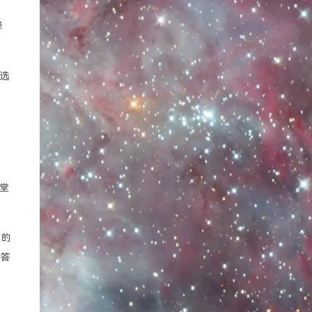
降
选
答
堂
闻的
回答