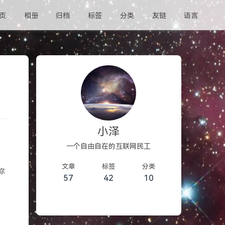
页
相册
归档
标签
分类
友链
语言
小泽
一个自由自在的互联网民工
文章
标签
分类
你
57
42
10
多