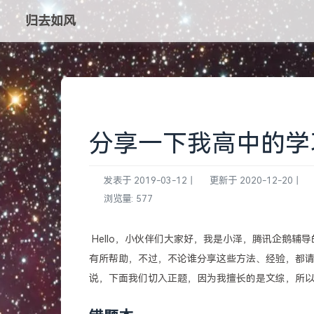
归去如风
分享一下我高中的学
发表于
2019-03-12
|
更新于
2020-12-20
|
浏览量:
577
​ Hello，小伙伴们大家好，我是小泽，腾讯企
有所帮助，不过，不论谁分享这些方法、经验，都
说，下面我们切入正题，因为我擅长的是文综，所