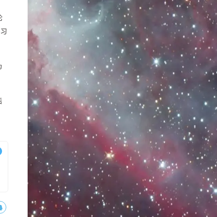
轮
学习
为
后