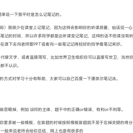
我简单说一下我平时是怎么记笔记的。
的时间）我很少在课堂上记笔记，因为这样会影响你的听课质量，俗话说一心
记笔记的时间，所以许多同学都是边听课变记笔记，这样的话不但课没有
在课下去向老师要PPT或者向一些笔记记得较好的同学借笔记来抄。
符号代替文字，或者直接简写，比如世界卫生组织你可以直接写世卫，当然
己都不认识。
笔记的方式对学习十分有帮助，大家可以自己百度一下康奈尔笔记法。
些忽略掉，例如:设问的主体、题干中的正确or错误，有利or不利等。
建议你要多被一些模板，在答题的时候按照模板答题就不至于忘掉关键的得分
，一般来说老师会给你总结，网上也是有很多的