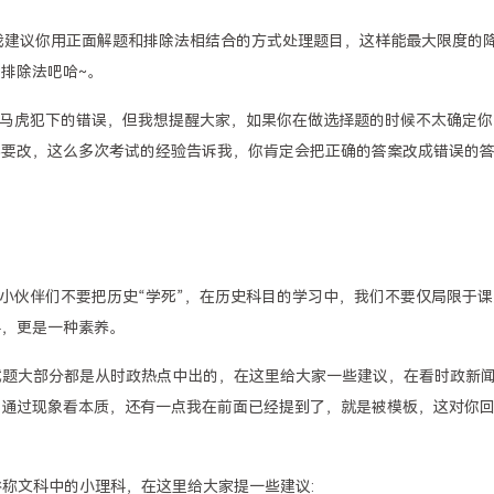
，我建议你用正面解题和排除法相结合的方式处理题目，这样能最大限度的
排除法吧哈~。
多因马虎犯下的错误，但我想提醒大家，如果你在做选择题的时候不太确定你
不要改，这么多次考试的经验告诉我，你肯定会把正确的答案改成错误的
请小伙伴们不要把历史“学死”，在历史科目的学习中，我们不要仅局限于课
科，更是一种素养。
的试题大部分都是从时政热点中出的，在这里给大家一些建议，在看时政新
，通过现象看本质，还有一点我在前面已经提到了，就是被模板，这对你
理俗称文科中的小理科，在这里给大家提一些建议: