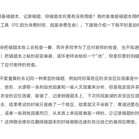
家准备错题本，记录错题，但错题本究竟有没有用呢？我的答案是错题本用
工具（PS:因为浪费时间，就是浪费生命）。下面我介绍一下我平时是如
平时会把错题本收上去检查一番，而许多同学为了应付老师的检查，也不知道
）把错题本上粘的密密麻麻，或许老师会给你一个“优”，但是你要时刻
为了应付老师的检查。
):①不要重复的去记同一种类型的错题，例如问你某地区的农业区位因素是什
候、地形、水源等一系列自然因素和一些人文因素来分析，但是我发现许
展农业的区位因素，答错了，记录到错题本上，下次问洞庭湖的农业区位
背去，结果考试的时候只是换了一个地区，结果就又不会答了，难道还要
型，或者一些其他因素而已，从本质上来说答案是一样的。②记录错题的
么？这样做会使你在翻阅错题本的时候能够迅速的找出自己的漏洞在哪里