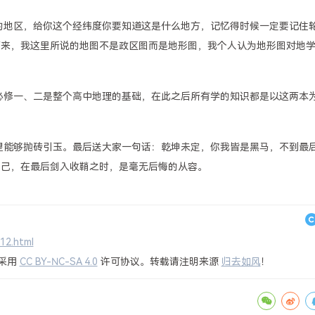
过的地区，给你这个经纬度你要知道这是什么地方，记忆得时候一定要记住
下来，我这里所说的地图不是政区图而是地形图，我个人认为地形图对地
为必修一、二是整个高中地理的基础，在此之后所有学的知识都是以这两本
希望能够抛砖引玉。最后送大家一句话：乾坤未定，你我皆是黑马，不到最
自己，在最后剑入收鞘之时，是毫无后悔的从容。
312.html
采用
CC BY-NC-SA 4.0
许可协议。转载请注明来源
归去如风
！